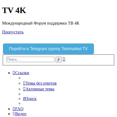
TV 4K
Международный Форум поддержки ТВ 4К
Пропустить
Перейти в Telegram группу Telemarket TV
Расширенный
Поиск
поиск
Ссылки
Темы без ответов
Активные темы
Поиск
FAQ
Видео