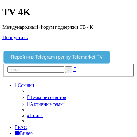
TV 4K
Международный Форум поддержки ТВ 4К
Пропустить
Перейти в Telegram группу Telemarket TV
Расширенный
Поиск
поиск
Ссылки
Темы без ответов
Активные темы
Поиск
FAQ
Видео