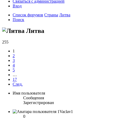
Связаться с администрацией
Вход
Список форумов
Страны
Литва
Поиск
Литва
255
1
2
3
4
5
…
17
След.
Имя пользователя
Сообщения
Зарегистрирован
1Vaclav1
0