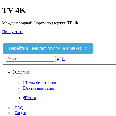
TV 4K
Международный Форум поддержки ТВ 4К
Пропустить
Перейти в Telegram группу Telemarket TV
Расширенный
Поиск
поиск
Ссылки
Темы без ответов
Активные темы
Поиск
FAQ
Видео