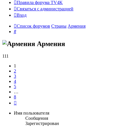
Правила форума TV4K
Связаться с администрацией
Вход
Список форумов
Страны
Армения
Поиск
Армения
111
1
2
3
4
5
…
8
След.
Имя пользователя
Сообщения
Зарегистрирован