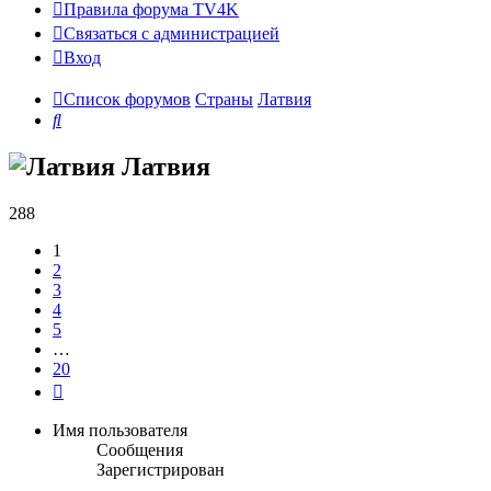
Правила форума TV4K
Связаться с администрацией
Вход
Список форумов
Страны
Латвия
Поиск
Латвия
288
1
2
3
4
5
…
20
След.
Имя пользователя
Сообщения
Зарегистрирован