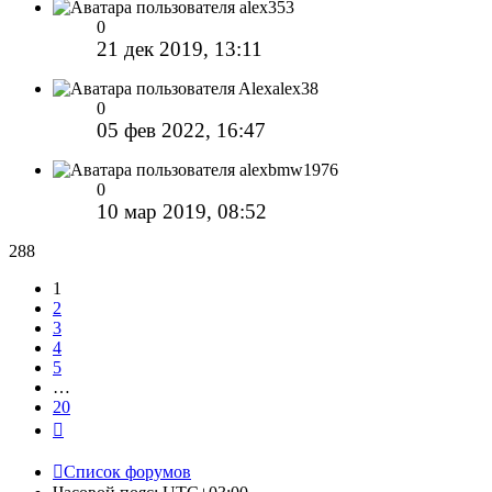
alex353
0
21 дек 2019, 13:11
Alexalex38
0
05 фев 2022, 16:47
alexbmw1976
0
10 мар 2019, 08:52
288
1
2
3
4
5
…
20
След.
Список форумов