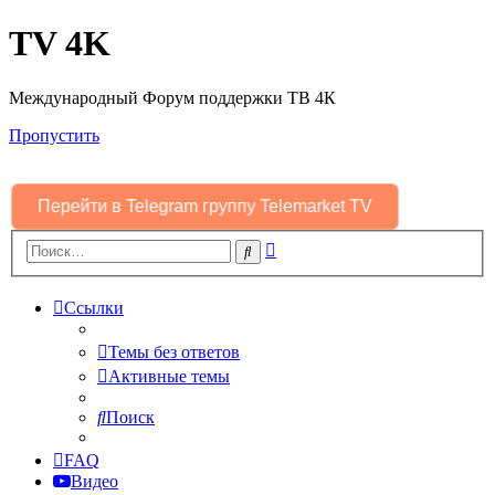
TV 4K
Международный Форум поддержки ТВ 4К
Пропустить
Перейти в Telegram группу Telemarket TV
Расширенный
Поиск
поиск
Ссылки
Темы без ответов
Активные темы
Поиск
FAQ
Видео