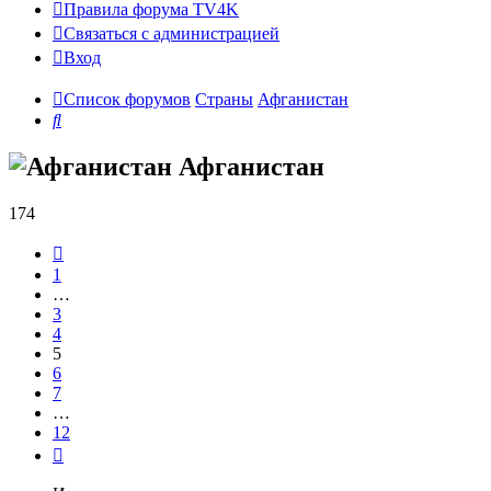
Правила форума TV4K
Связаться с администрацией
Вход
Список форумов
Страны
Афганистан
Поиск
Афганистан
174
Пред.
1
…
3
4
5
6
7
…
12
След.