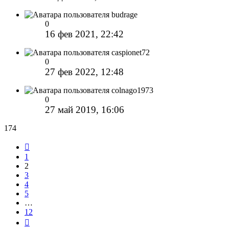
budrage
0
16 фев 2021, 22:42
caspionet72
0
27 фев 2022, 12:48
colnago1973
0
27 май 2019, 16:06
174
Пред.
1
2
3
4
5
…
12
След.