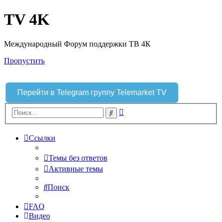
TV 4K
Международный Форум поддержки ТВ 4К
Пропустить
Перейти в Telegram группу Telemarket TV
Расширенный
Поиск
поиск
Ссылки
Темы без ответов
Активные темы
Поиск
FAQ
Видео