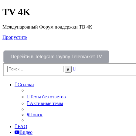
TV 4K
Международный Форум поддержки ТВ 4К
Пропустить
Перейти в Telegram группу Telemarket TV
Расширенный
Поиск
поиск
Ссылки
Темы без ответов
Активные темы
Поиск
FAQ
Видео