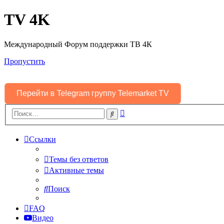
TV 4K
Международный Форум поддержки ТВ 4К
Пропустить
Перейти в Telegram группу Telemarket TV
Расширенный
Поиск
поиск
Ссылки
Темы без ответов
Активные темы
Поиск
FAQ
Видео