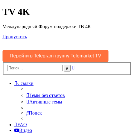
TV 4K
Международный Форум поддержки ТВ 4К
Пропустить
Перейти в Telegram группу Telemarket TV
Расширенный
Поиск
поиск
Ссылки
Темы без ответов
Активные темы
Поиск
FAQ
Видео