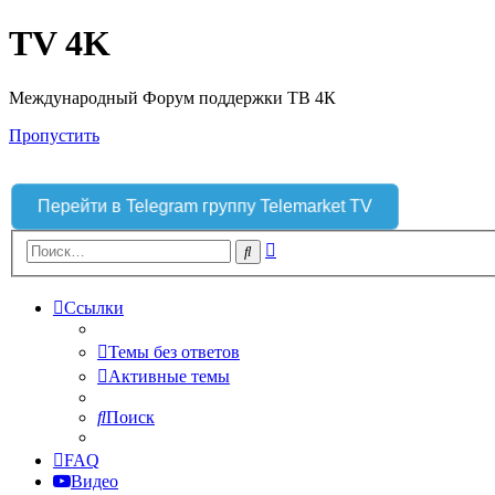
TV 4K
Международный Форум поддержки ТВ 4К
Пропустить
Перейти в Telegram группу Telemarket TV
Расширенный
Поиск
поиск
Ссылки
Темы без ответов
Активные темы
Поиск
FAQ
Видео