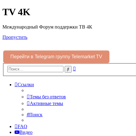
TV 4K
Международный Форум поддержки ТВ 4К
Пропустить
Перейти в Telegram группу Telemarket TV
Расширенный
Поиск
поиск
Ссылки
Темы без ответов
Активные темы
Поиск
FAQ
Видео